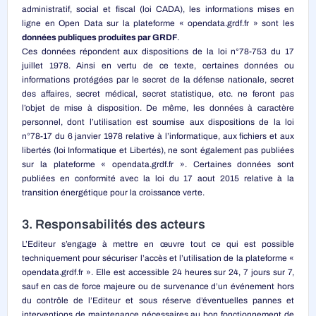
administratif, social et fiscal (loi CADA), les informations mises en
ligne en Open Data sur la plateforme « opendata.grdf.fr » sont les
données publiques produites par GRDF
.
Ces données répondent aux dispositions de la loi n°78-753 du 17
juillet 1978. Ainsi en vertu de ce texte, certaines données ou
informations protégées par le secret de la défense nationale, secret
des affaires, secret médical, secret statistique, etc. ne feront pas
l’objet de mise à disposition. De même, les données à caractère
personnel, dont l’utilisation est soumise aux dispositions de la loi
n°78-17 du 6 janvier 1978 relative à l’informatique, aux fichiers et aux
libertés (loi Informatique et Libertés), ne sont également pas publiées
sur la plateforme « opendata.grdf.fr ». Certaines données sont
publiées en conformité avec la loi du 17 aout 2015 relative à la
transition énergétique pour la croissance verte.
3. Responsabilités des acteurs
L’Editeur s’engage à mettre en œuvre tout ce qui est possible
techniquement pour sécuriser l’accès et l’utilisation de la plateforme «
opendata.grdf.fr ». Elle est accessible 24 heures sur 24, 7 jours sur 7,
sauf en cas de force majeure ou de survenance d’un événement hors
du contrôle de l’Editeur et sous réserve d’éventuelles pannes et
interventions de maintenance nécessaires au bon fonctionnement de