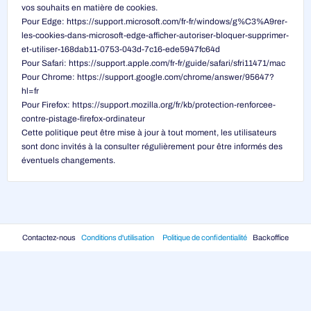
vos souhaits en matière de cookies.
Pour Edge: https://support.microsoft.com/fr-fr/windows/g%C3%A9rer-
les-cookies-dans-microsoft-edge-afficher-autoriser-bloquer-supprimer-
et-utiliser-168dab11-0753-043d-7c16-ede5947fc64d
Pour Safari: https://support.apple.com/fr-fr/guide/safari/sfri11471/mac
Pour Chrome: https://support.google.com/chrome/answer/95647?
hl=fr
Pour Firefox: https://support.mozilla.org/fr/kb/protection-renforcee-
contre-pistage-firefox-ordinateur
Cette politique peut être mise à jour à tout moment, les utilisateurs
sont donc invités à la consulter régulièrement pour être informés des
éventuels changements.
Contactez-nous
Conditions d'utilisation
Politique de confidentialité
Backoffice