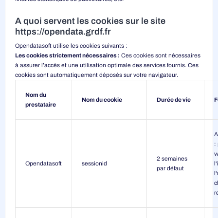
A quoi servent les cookies sur le site
https://opendata.grdf.fr
Opendatasoft utilise les cookies suivants :
Les cookies strictement nécessaires :
Ces cookies sont nécessaires
à assurer l’accès et une utilisation optimale des services fournis. Ces
cookies sont automatiquement déposés sur votre navigateur.
Nom du
Nom du cookie
Durée de vie
F
prestataire
A
:
v
2 semaines
Opendatasoft
sessionid
l
par défaut
l
c
r